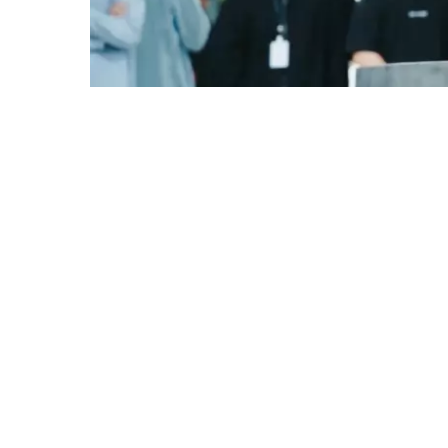
ул. Орджоникидзе, 38, Якутск,
Респ. Саха (Якутия), 677000
О нас
Правила ТРК
Контакты