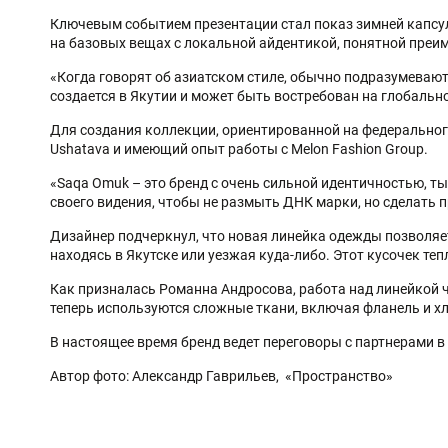
Ключевым событием презентации стал показ зимней капсуль
на базовых вещах с локальной айдентикой, понятной преим
«Когда говорят об азиатском стиле, обычно подразумевают
создается в Якутии и может быть востребован на глобальн
Для создания коллекции, ориентированной на федеральног
Ushatava и имеющий опыт работы с Melon Fashion Group.
«Saqa Omuk – это бренд с очень сильной идентичностью, т
своего видения, чтобы не размыть ДНК марки, но сделать 
Дизайнер подчеркнул, что новая линейка одежды позволяет
находясь в Якутске или уезжая куда-либо. Этот кусочек тепл
Как призналась Романна Андросова, работа над линейкой 
теперь используются сложные ткани, включая фланель и х
В настоящее время бренд ведет переговоры с партнерами в
Автор фото: Александр Гаврильев, «Пространство»