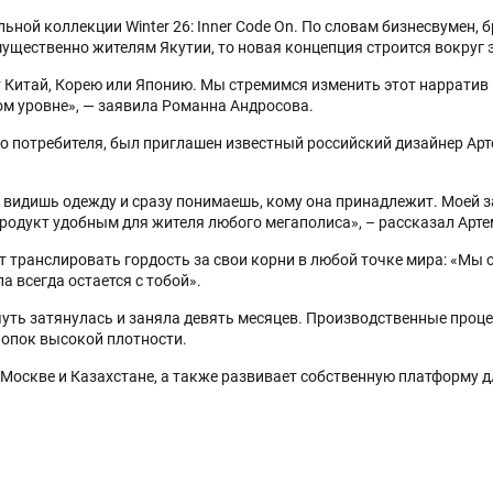
ной коллекции Winter 26: Inner Code On. По словам бизнесвумен, 
ущественно жителям Якутии, то новая концепция строится вокруг 
 Китай, Корею или Японию. Мы стремимся изменить этот нарратив и
ом уровне», — заявила Романна Андросова.
о потребителя, был приглашен известный российский дизайнер Ар
ы видишь одежду и сразу понимаешь, кому она принадлежит. Моей 
продукт удобным для жителя любого мегаполиса», – рассказал Арт
 транслировать гордость за свои корни в любой точке мира: «Мы 
а всегда остается с тобой».
чуть затянулась и заняла девять месяцев. Производственные проц
лопок высокой плотности.
 Москве и Казахстане, а также развивает собственную платформу д