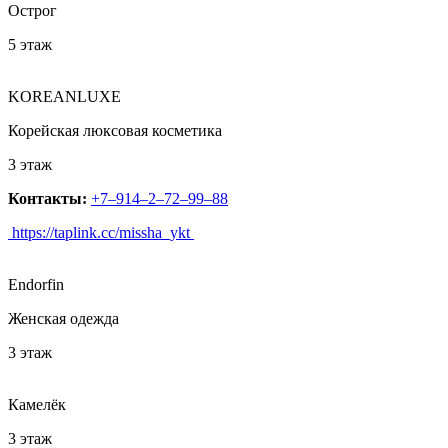
Острог
5 этаж
KOREANLUXE
Корейская люксовая косметика
3 этаж
Контакты:
+7‒914‒2‒72‒99‒88
https://taplink.cc/missha_ykt
Endorfin
Женская одежда
3 этаж
Камелёк
3 этаж