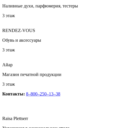
Наливные духи, парфюмерия, тестеры
3 этаж
RENDEZ-VOUS
Обувь и аксессуары
3 этаж
Айар
Магазин печатной продукции
3 этаж
Контакты:
8‒800‒250‒13‒38
Raisa Plettserr