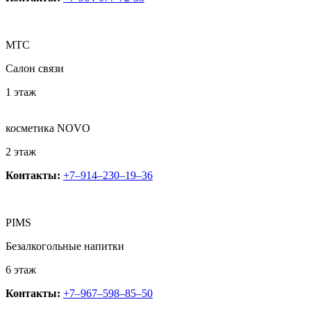
МТС
Салон связи
1 этаж
косметика NOVO
2 этаж
Контакты:
+7‒914‒230‒19‒36
PIMS
Безалкогольные напитки
6 этаж
Контакты:
+7‒967‒598‒85‒50