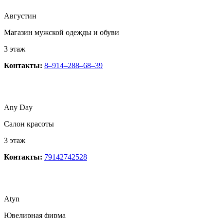
Августин
Магазин мужской одежды и обуви
3 этаж
Контакты:
8‒914‒288‒68‒39
Any Day
Салон красоты
3 этаж
Контакты:
79142742528
Atyn
​Ювелирная фирма