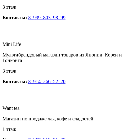
3 этаж
Контакты:
8‒999‒803‒98‒99
Mini Life
Мультибрендовый магазин товаров из Японии, Кореи и
Гонконга
3 этаж
Контакты:
8‒914‒266‒52‒20
Want tea
Магазин по продаже чая, кофе и сладостей
1 этаж