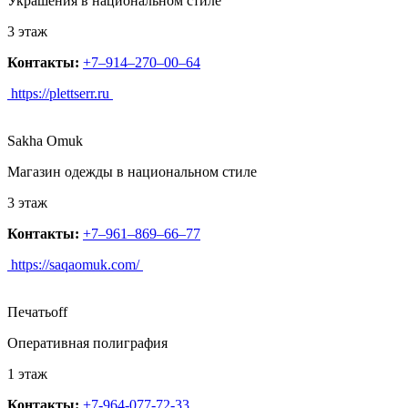
Украшения в национальном стиле
3 этаж
Контакты:
+7‒914‒270‒00‒64
https://plettserr.ru
Sakha Omuk
Магазин одежды в национальном стиле
3 этаж
Контакты:
+7‒961‒869‒66‒77
https://saqaomuk.com/
Печатьoff
Оперативная полиграфия
1 этаж
Контакты:
+7-964-077-72-33