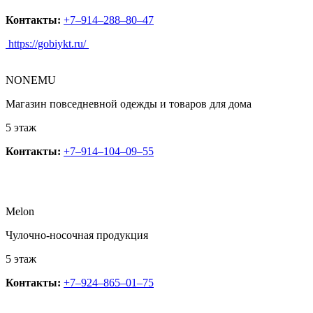
Контакты:
+7‒914‒288‒80‒47
https://gobiykt.ru/
NONEMU
Магазин повседневной одежды и товаров для дома
5 этаж
Контакты:
+7‒914‒104‒09‒55
Melon
Чулочно-носочная продукция
5 этаж
Контакты:
+7‒924‒865‒01‒75