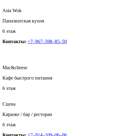
Asia Wok
Паназиатская кухня
6 этаж
Контакты:
+7‒967‒598‒85‒50
Mac&cheese
Кафе быстрого питания
6 этаж
Сцена
Караоке / бар / ресторан
6 этаж
Контакты:
+7‒914‒109‒06‒06