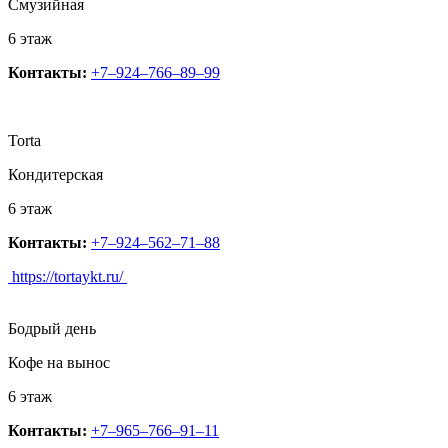
Смузийная
6 этаж
Контакты:
+7‒924‒766‒89‒99
Torta
Кондитерская
6 этаж
Контакты:
+7‒924‒562‒71‒88
https://tortaykt.ru/
Бодрый день
Кофе на вынос
6 этаж
Контакты:
+7‒965‒766‒91‒11