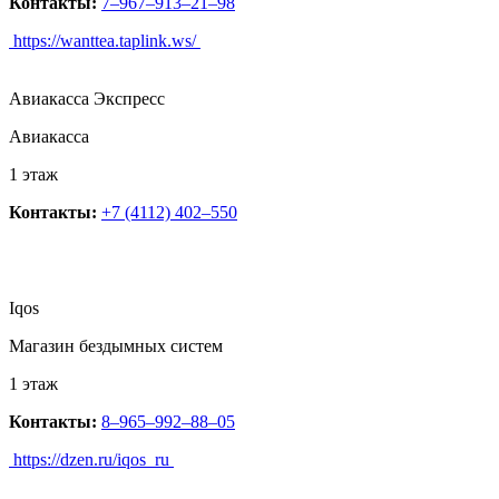
Контакты:
7‒967‒913‒21‒98
https://wanttea.taplink.ws/
Авиакасса Экспресс
Авиакасса
1 этаж
Контакты:
+7 (4112) 402‒550
Iqos
Магазин бездымных систем
1 этаж
Контакты:
8‒965‒992‒88‒05
https://dzen.ru/iqos_ru