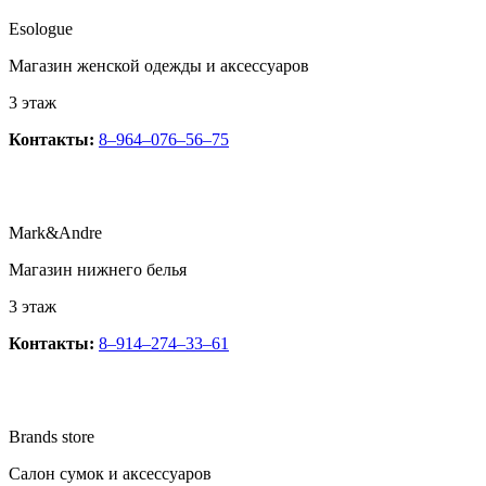
Esologue
Магазин женской одежды и аксессуаров
3 этаж
Контакты:
8‒964‒076‒56‒75
Mark&Andre
Магазин нижнего белья
3 этаж
Контакты:
8‒914‒274‒33‒61
Brands store
​Салон сумок и аксессуаров