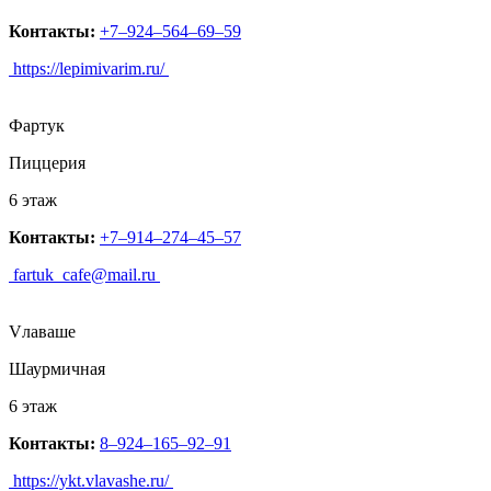
Контакты:
+7‒924‒564‒69‒59
https://lepimivarim.ru/
Фартук
Пиццерия
6 этаж
Контакты:
+7‒914‒274‒45‒57
fartuk_cafe@mail.ru
Vлаваше
Шаурмичная
6 этаж
Контакты:
8‒924‒165‒92‒91
https://ykt.vlavashe.ru/