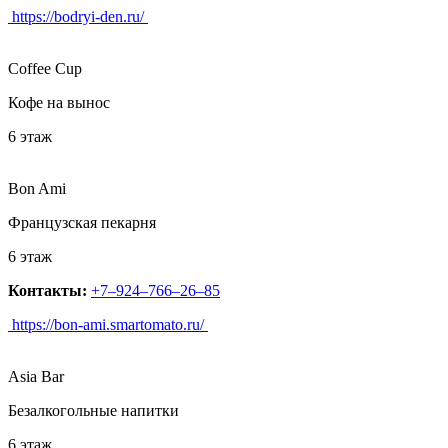
https://bodryi-den.ru/
Coffee Cup
Кофе на вынос
6 этаж
Bon Ami
Французская пекарня
6 этаж
Контакты:
+7‒924‒766‒26‒85
https://bon-ami.smartomato.ru/
Asia Bar
Безалкогольные напитки
6 этаж