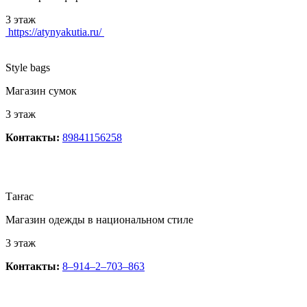
3 этаж
https://atynyakutia.ru/
Style bags
Магазин сумок
3 этаж
Контакты:
89841156258
Таҥас
Магазин одежды в национальном стиле
3 этаж
Контакты:
8‒914‒2‒703‒863